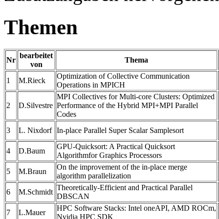
Themen
bearbeitet
Nr
Thema
von
Optimization of Collective Communication
1
M.Rieck
Operations in MPICH
MPI Collectives for Multi-core Clusters: Optimized
2
D.Silvestre
Performance of the Hybrid MPI+MPI Parallel
Codes
3
L. Nixdorf
In-place Parallel Super Scalar Samplesort
GPU-Quicksort: A Practical Quicksort
4
D.Baum
Algorithmfor Graphics Processors
On the improvement of the in-place merge
5
M.Braun
algorithm parallelization
Theoretically-Efficient and Practical Parallel
6
M.Schmidt
DBSCAN
HPC Software Stacks: Intel oneAPI, AMD ROCm,
7
L.Mauer
Nvidia HPC SDK