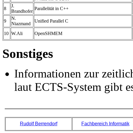
J.
8
Parallelität in C++
Brandhofer
N.
9
Unified Parallel C
Niazmand
10
W.Ali
OpenSHMEM
Sonstiges
Informationen zur zeitli
laut ECTS-System gibt e